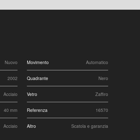
Nuovo
Movimento
Automatico
2002
Quadrante
Nero
Acciaio
Vetro
Zaffiro
40 mm
Referenza
16570
Acciaio
Altro
Scatola e garanzia