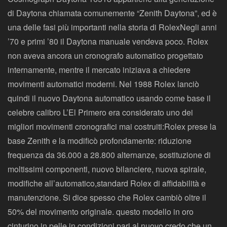
di Daytona chiamata comunemente “Zenith Daytona”, ed è
una delle fasi più importanti nella storia di RolexNegli anni
’70 e primi ’80 il Daytona manuale vendeva poco. Rolex
non aveva ancora un cronografo automatico progettato
internamente, mentre il mercato iniziava a chiedere
movimenti automatici moderni. Nel 1988 Rolex lanciò
quindi il nuovo Daytona automatico usando come base il
celebre calibro L’El Primero era considerato uno dei
migliori movimenti cronografici mai costruiti:Rolex prese la
base Zenith e la modificò profondamente: riduzione
frequenza da 36.000 a 28.800 alternanze, sostituzione di
moltissimi componenti, nuovo bilanciere, nuova spirale,
modifiche all’automatico,standard Rolex di affidabilità e
manutenzione. Si dice spesso che Rolex cambiò oltre il
50% del movimento originale. questo modello in oro
cinturino in pelle in condizioni pari al nuovo credo che un