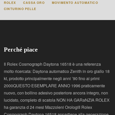
ROLEX
CASSA ORO
MOVIMENTO AUTOMATICO
CINTURINO PELLE
Perché piace
Il Rolex Cosmograph Daytona 16518 è una referenza
molto ricercata: Daytona automatico Zenith in oro giallo 18
kt, prodotto principalmente negli anni ’90 fino ai primi
2000QUESTO ESEMPLARE ANNO 1996 praticamente
nuovo, con bollino adesivo posteriore ancora integro, non
lucidato, completo di scatola NON HA GARaNZIA ROLEX
ha garanzia d 24 mesi Mazzoleni OrologiIl Rolex
Cosmograph Daytona 16518 appartiene alla generazione