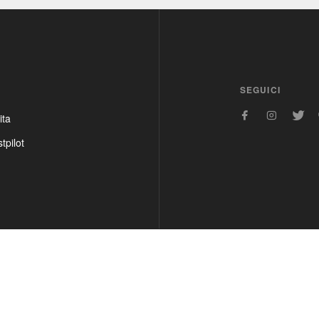
SEGUICI
ita
tpilot