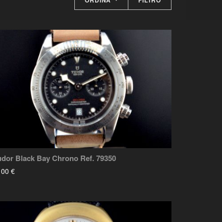
ORDINA
FILTRO
udor Black Bay Chrono Ref. 79350
100 €