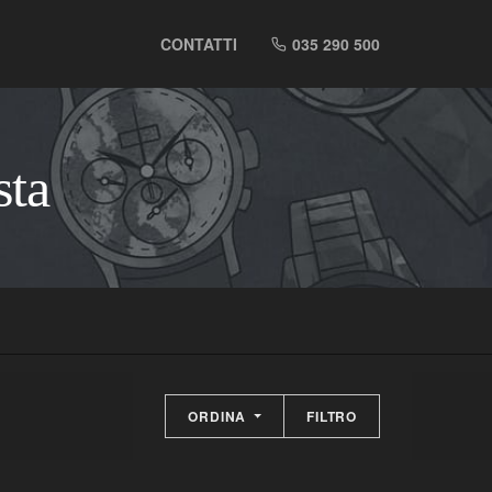
CONTATTI
035 290 500
sta
ORDINA
FILTRO