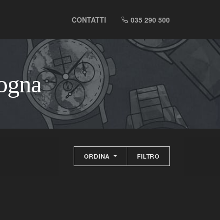
CONTATTI
035 290 500
logna
ORDINA
FILTRO