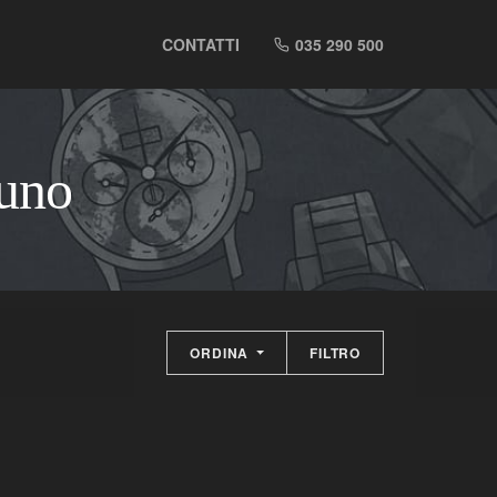
CONTATTI
035 290 500
luno
ORDINA
FILTRO