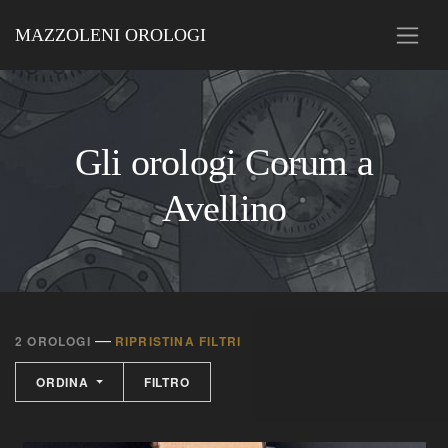
MAZZOLENI OROLOGI
Gli orologi Corum a
Avellino
—
2 OROLOGI
RIPRISTINA FILTRI
ORDINA
FILTRO